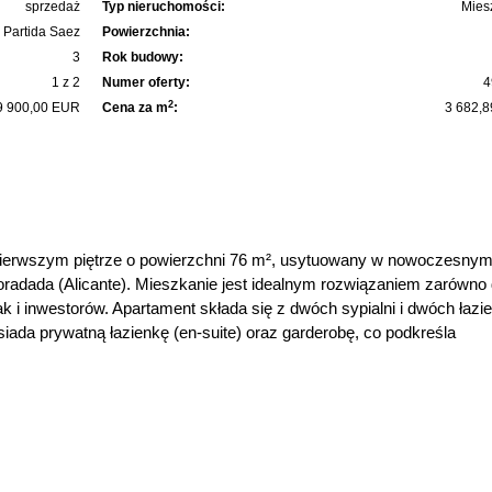
sprzedaż
Typ nieruchomości:
Mies
 Partida Saez
Powierzchnia:
3
Rok budowy:
1 z 2
Numer oferty:
4
2
9 900,00 EUR
Cena za m
:
3 682,
pierwszym piętrze o powierzchni 76 m², usytuowany w nowoczesny
radada (Alicante). Mieszkanie jest idealnym rozwiązaniem zarówno 
 i inwestorów. Apartament składa się z dwóch sypialni i dwóch łazi
iada prywatną łazienkę (en-suite) oraz garderobę, co podkreśla