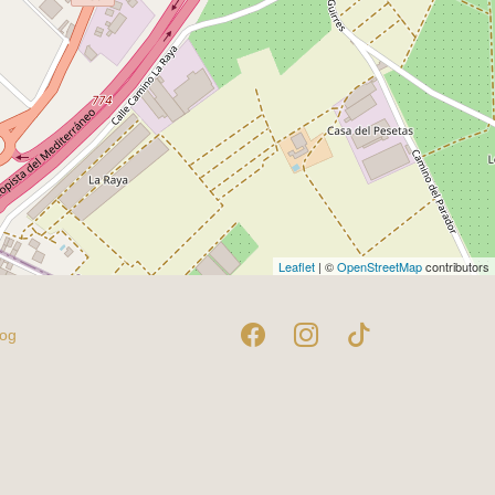
Leaflet
| ©
OpenStreetMap
contributors
log