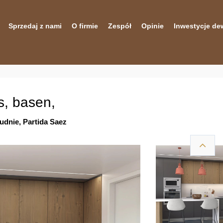
Sprzedaj z nami
O firmie
Zespół
Opinie
Inwestycje de
s, basen,
udnie, Partida Saez