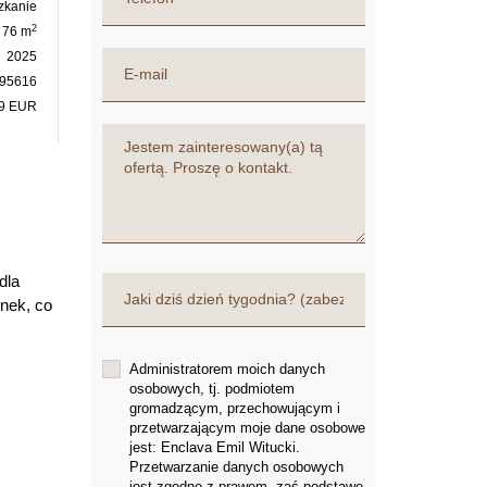
zkanie
2
76 m
2025
95616
89 EUR
m
dla
enek, co
Administratorem moich danych
osobowych, tj. podmiotem
gromadzącym, przechowującym i
przetwarzającym moje dane osobowe
jest: Enclava Emil Witucki.
Przetwarzanie danych osobowych
jest zgodne z prawem, zaś podstawę