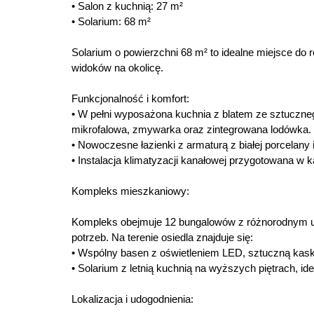
• Salon z kuchnią: 27 m²
• Solarium: 68 m²
Solarium o powierzchni 68 m² to idealne miejsce do re
widoków na okolicę.
Funkcjonalność i komfort:
• W pełni wyposażona kuchnia z blatem ze sztuczneg
mikrofalowa, zmywarka oraz zintegrowana lodówka.
• Nowoczesne łazienki z armaturą z białej porcelan
• Instalacja klimatyzacji kanałowej przygotowana w k
Kompleks mieszkaniowy:
Kompleks obejmuje 12 bungalowów z różnorodnym u
potrzeb. Na terenie osiedla znajduje się:
• Wspólny basen z oświetleniem LED, sztuczną kas
• Solarium z letnią kuchnią na wyższych piętrach, i
Lokalizacja i udogodnienia: